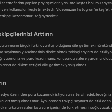
kişiler tarafından yapılan paylaşımların yanı sıra keşfet bölümü say
i yeni kullanıcıları keşfetmektedir. Videonuzun Instagram’ın keşfet 
e takipçi kazanmanızı sağlayacaktır.
ipçilerinizi Arttırın
alanmanın birçok farklı avantajı olduğunu dile getirmek mümkünd
 sayılarının yükselmesinin direkt olarak takipçi sayınızı da etkiliyor
liği yapmanız ve para kazanmanız konusunda sizlere yardımcı olacakt
nlarına da dikkat ettiğini dile getirmek yanlış olmaz.
rın
 medya üzerinden para kazanmak istiyorsanız tercih edebileceğiniz
ını arttırmış olmazsınız. Aynı oranda takipçi sayınıza da etki eden v
 markaların sizleri kısa süre içerisinde fark etmesini sağlayacak ve