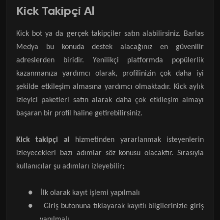
Kick Takipçi Al
Kick bot ya da gerçek takipçiler satın alabilirsiniz. Barlas
Medya bu konuda destek alacağınız en güvenilir
adreslerden biridir. Yenilikçi platformda popülerlik
kazanmanıza yardımcı olarak, profilinizin çok daha iyi
şekilde etkileşim almasına yardımcı olmaktadır. Kick aylık
izleyici paketleri satın alarak daha çok etkileşim almayı
başaran bir profil haline getirebilirsiniz.
Kick takipçi al
hizmetinden yararlanmak isteyenlerin
izleyecekleri bazı adımlar söz konusu olacaktır. Sırasıyla
kullanıcılar şu adımları izleyebilir;
●
İlk olarak kayıt işlemi yapılmalı
●
Giriş butonuna tıklayarak kayıtlı bilgilerinizle giriş
yapılmalı