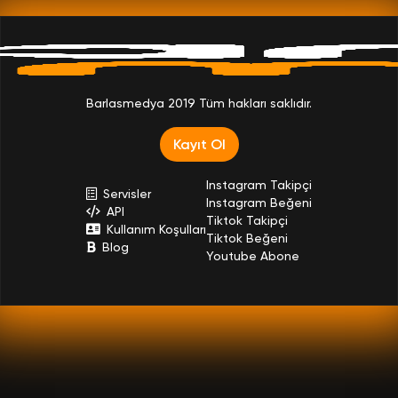
Barlasmedya 2019 Tüm hakları saklıdır.
Kayıt Ol
Instagram Takipçi
Servisler
Instagram Beğeni
API
Tiktok Takipçi
Kullanım Koşulları
Tiktok Beğeni
Blog
Youtube Abone