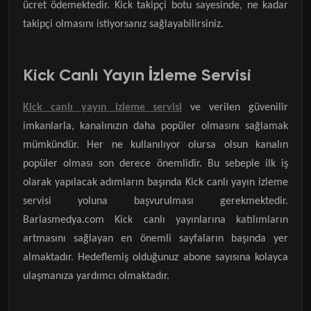
ücret ödemektedir. Kick takipçi botu sayesinde, ne kadar
takipçi olmasını istiyorsanız sağlayabilirsiniz.
Kick Canlı Yayın İzleme Servisi
Kick canlı yayın izleme servisi
ve verilen güvenilir
imkanlarla, kanalınızın daha popüler olmasını sağlamak
mümkündür. Her ne kullanılıyor olursa olsun kanalın
popüler olması son derece önemlidir. Bu sebeple ilk iş
olarak yapılacak adımların başında Kick canlı yayın izleme
servisi yoluna başvurulması gerekmektedir.
Barlasmedya.com Kick canlı yayınlarına katılımların
artmasını sağlayan en önemli sayfaların başında yer
almaktadır. Hedeflemiş olduğunuz abone sayısına kolayca
ulaşmanıza yardımcı olmaktadır.