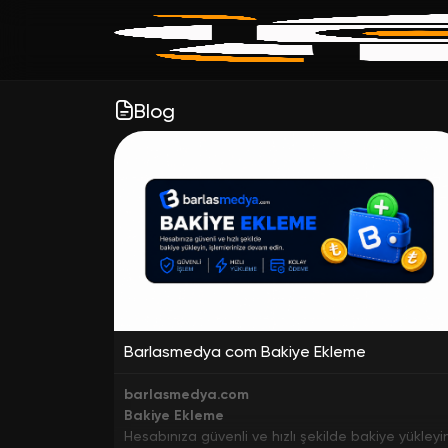
Blog
Barlasmedya com Bakiye Ekleme
barlasmedya.com
Bakiye Ekleme
Hesabınıza güvenli ve hızlı şekilde bakiye yükleyi