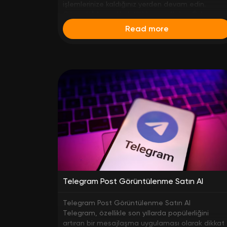
işlemlerinize kaldığınız yerden devam edin.
Güvenli İşlem • Hızlı Yükleme • Kolay Ödeme
Read more
Telegram Post Görüntülenme Satın Al
Telegram Post Görüntülenme Satın Al
Telegram, özellikle son yıllarda popülerliğini
artıran bir mesajlaşma uygulaması olarak dikkat