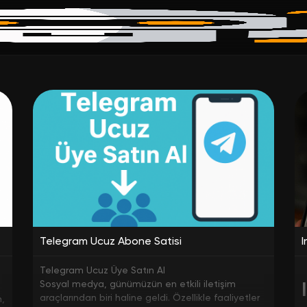
Telegram Ucuz Abone Satisi
I
Telegram Ucuz Üye Satın Al
Sosyal medya, günümüzün en etkili iletişim
araçlarından biri haline geldi. Özellikle faaliyetler
n,